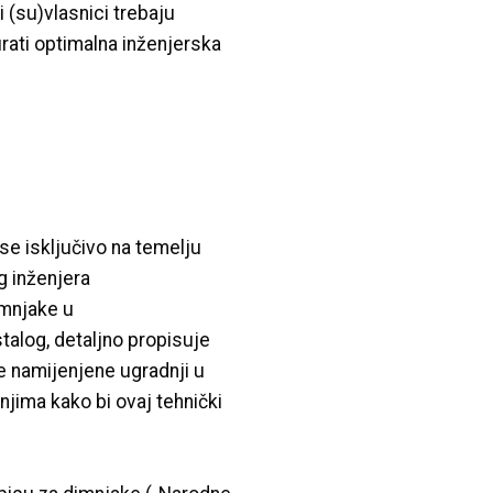
 (su)vlasnici trebaju
urati optimalna inženjerska
se isključivo na temelju
g inženjera
imnjake u
talog, detaljno propisuje
de namijenjene ugradnji u
njima kako bi ovaj tehnički