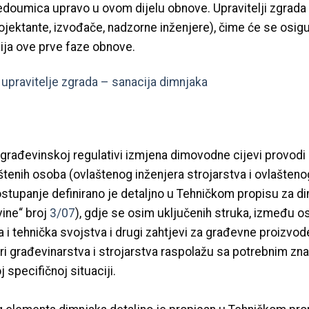
 nedoumica upravo u ovom dijelu obnove. Upravitelji zgrada i
rojektante, izvođače, nadzorne inženjere), čime će se osig
acija ove prve faze obnove.
 upravitelje zgrada – sanacija dimnjaka
građevinskoj regulativi izmjena dimovodne cijevi provodi 
tenih osoba (ovlaštenog inženjera strojarstva i ovlašteno
stupanje definirano je detaljno u Tehničkom propisu za d
ine“ broj
3/07
), gdje se osim uključenih struka, između os
a i tehnička svojstva i drugi zahtjevi za građevne proizvo
ri građevinarstva i strojarstva raspolažu sa potrebnim zna
j specifičnoj situaciji.