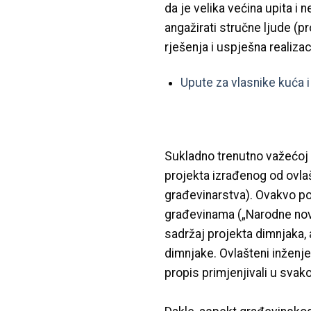
da je velika većina upita i
angažirati stručne ljude (p
rješenja i uspješna realiz
Upute za vlasnike kuća i
Sukladno trenutno važećoj 
projekta izrađenog od ovlaš
građevinarstva). Ovakvo po
građevinama („Narodne nov
sadržaj projekta dimnjaka, 
dimnjake. Ovlašteni inženje
propis primjenjivali u svako