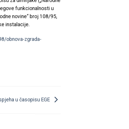
pisu za dimnjake („Narodne
njegove funkcionalnosti u
odne novine“ broj 108/95,
e instalacije.
-98/obnova-zgrada-
spjeha u časopisu EGE