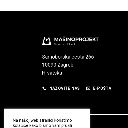
Samoborska cesta 266
10090 Zagreb
Hrvatska
NAZOVITE NAS
E‑POŠTA
Na našoj web stranici koristimo
kolačiće kako bismo vam pružili