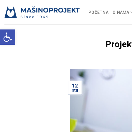
Skip
to
POČETNA
O NAMA
content
Open toolbar
Projek
12
stu