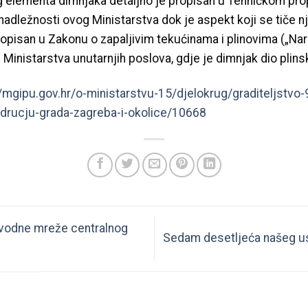
g elementa dimnjaka detaljno je propisan u Tehničkom pro
u nadležnosti ovog Ministarstva dok je aspekt koji se tiče 
pisan u Zakonu o zapaljivim tekućinama i plinovima („Nar
 Ministarstva unutarnjih poslova, gdje je dimnjak dio plinsk
//mgipu.gov.hr/o-ministarstvu-15/djelokrug/graditeljstvo
drucju-grada-zagreba-i-okolice/10668
vodne mreže centralnog
Sedam desetljeća našeg u