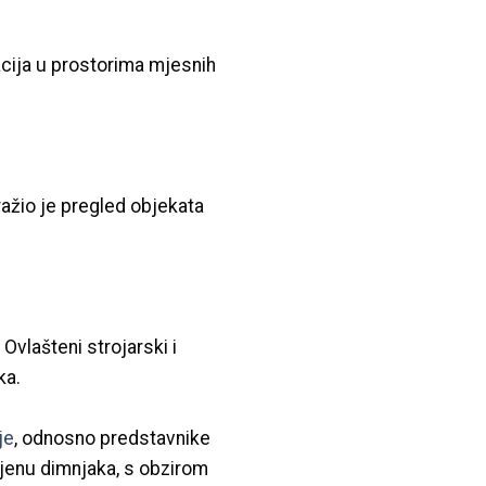
acija u prostorima mjesnih
ažio je pregled objekata
Ovlašteni strojarski i
aka.
je
, odnosno predstavnike
mjenu dimnjaka, s obzirom