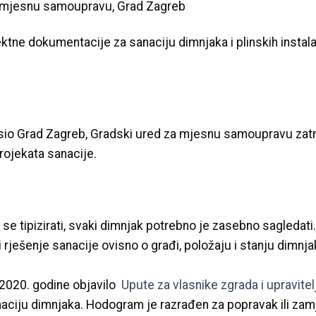
za mjesnu samoupravu, Grad Zagreb
ektne dokumentacije za sanaciju dimnjaka i plinskih instal
sio Grad Zagreb, Gradski ured za mjesnu samoupravu zatr
rojekata sanacije.
e tipizirati, svaki dimnjak potrebno je zasebno sagledati. 
i rješenje sanacije ovisno o građi, položaju i stanju dimnj
a 2020. godine objavilo
Upute za vlasnike zgrada i upravitel
naciju dimnjaka. Hodogram je razrađen za popravak ili za