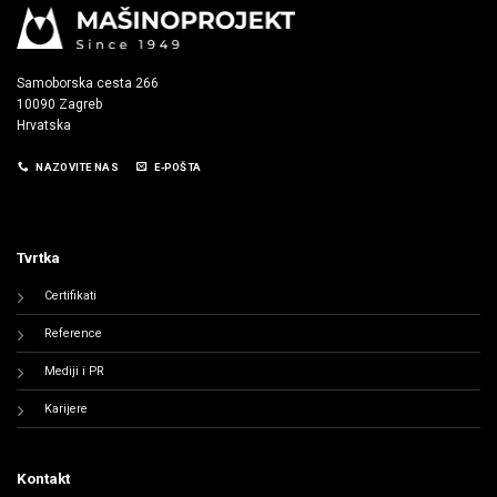
Samoborska cesta 266
10090 Zagreb
Hrvatska
NAZOVITE NAS
E‑POŠTA
Tvrtka
Certifikati
Reference
Mediji i PR
Karijere
Kontakt